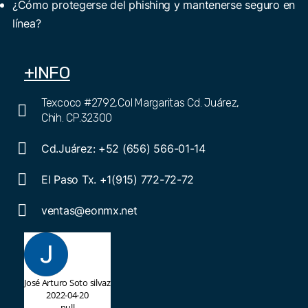
¿Cómo protegerse del phishing y mantenerse seguro en
línea?
+INFO
Texcoco #2792,Col Margaritas Cd. Juárez,
Chih. CP.32300
Cd.Juárez: +52 (656) 566-01-14
El Paso Tx. +1(915) 772-72-72
ventas@eonmx.net
José Arturo Soto silvaz
2022-04-20
null