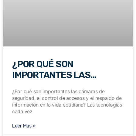
¿POR QUÉ SON
IMPORTANTES LAS
CÁMARAS DE SEGURIDAD,
¿Por qué son importantes las cámaras de
EL CONTROL DE ACCESOS
seguridad, el control de accesos y el respaldo de
información en la vida cotidiana? Las tecnologías
Y EL RESPALDO DE
cada vez
INFORMACIÓN EN LA VIDA
Leer Más »
COTIDIANA?