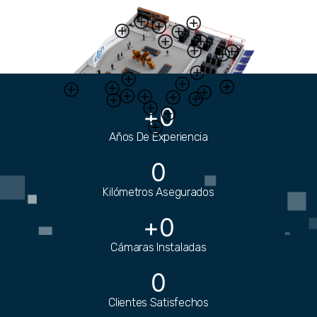
+
0
Años De Experiencia
0
Kilómetros Asegurados
+
0
Cámaras Instaladas
¿REQUIERES PISO FALSO PARA
0
ORGANIZAR EL CABLEADO?
Clientes Satisfechos