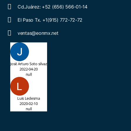
Cd.Juárez: +52 (656) 566-01-14
El Paso Tx. +1(915) 772-72-72
ventas@eonmx.net
José Arturo Soto silvaz
2022-04-20
null
Luis Ledesma
2020-02-10
null