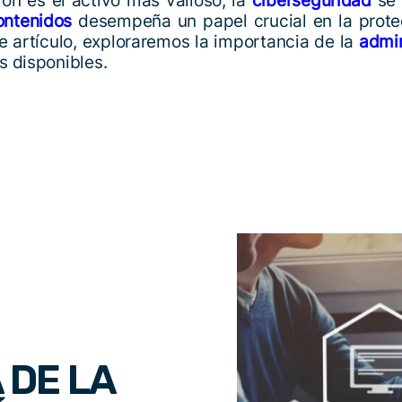
ión es el activo más valioso, la
ciberseguridad
se 
ontenidos
desempeña un papel crucial en la protec
e artículo, exploraremos la importancia de la
admin
s disponibles.
 DE LA