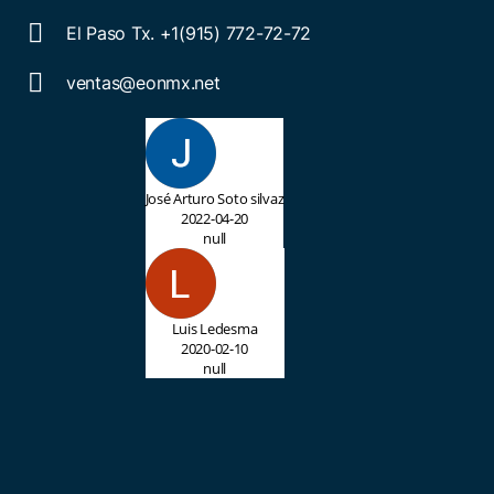
El Paso Tx. +1(915) 772-72-72
ventas@eonmx.net
José Arturo Soto silvaz
2022-04-20
null
Luis Ledesma
2020-02-10
null