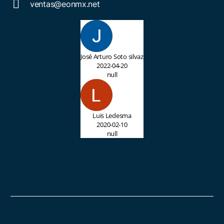
ventas@eonmx.net
José Arturo Soto silvaz
2022-04-20
null
Luis Ledesma
2020-02-10
null