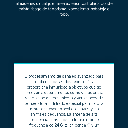
almacenes o cualquier área exterior controlada donde
exista riesgo de terrorismo, vandalismo, sabotaje o
robo.
El procesamiento de señales avanzado para
cada una de las dos tecnologías
proporciona inmunidad a objetivos que se
mueven aleatoriamente, como vibraciones,
vegetación en movimiento y variaciones de
temperatura. El filtrado especial permite una
inmunidad excepcional a las aves y los
animales pequeños. La antena de alta
frecuencia consta de un transmisor de
frecuencia de 24 GHz (en banda K) y un