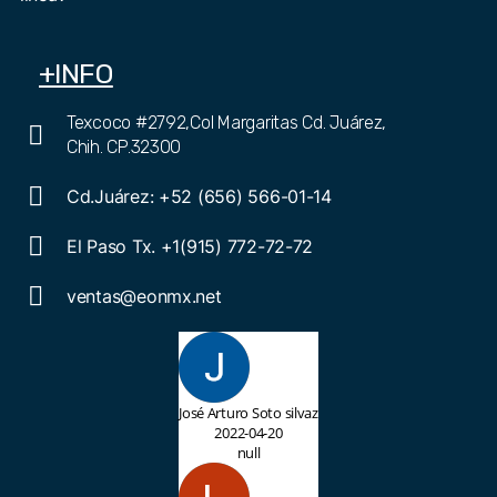
+INFO
Texcoco #2792,Col Margaritas Cd. Juárez,
Chih. CP.32300
Cd.Juárez: +52 (656) 566-01-14
El Paso Tx. +1(915) 772-72-72
ventas@eonmx.net
José Arturo Soto silvaz
2022-04-20
null