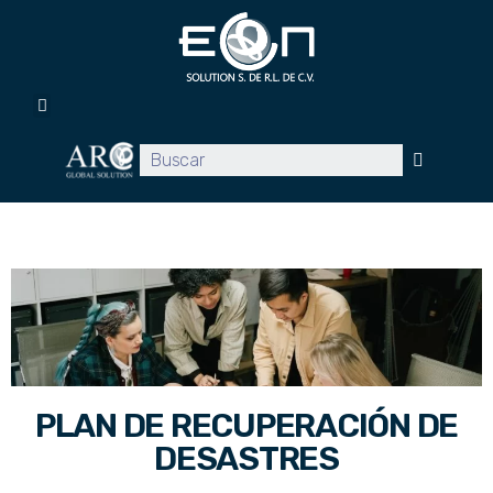
Inicio
Servicios
Promociones
Proyectos
Clientes
Blog
Contacto
PLAN DE RECUPERACIÓN DE
DESASTRES