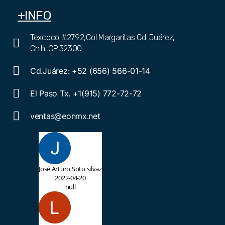
+INFO
Texcoco #2792,Col Margaritas Cd. Juárez,
Chih. CP.32300
Cd.Juárez: +52 (656) 566-01-14
El Paso Tx. +1(915) 772-72-72
ventas@eonmx.net
José Arturo Soto silvaz
2022-04-20
null