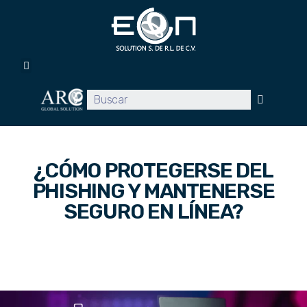
Inicio
Servicios
Promociones
Proyectos
Clientes
Blog
Contacto
¿CÓMO PROTEGERSE DEL
PHISHING Y MANTENERSE
SEGURO EN LÍNEA?