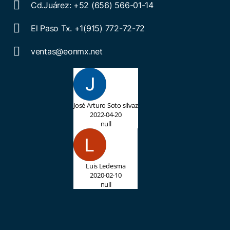
Cd.Juárez: +52 (656) 566-01-14
El Paso Tx. +1(915) 772-72-72
ventas@eonmx.net
José Arturo Soto silvaz
2022-04-20
null
Luis Ledesma
2020-02-10
null