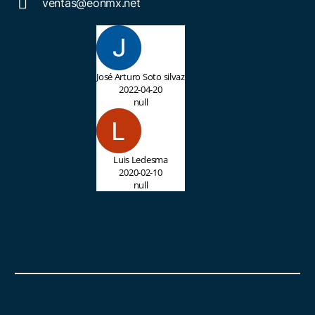
ventas@eonmx.net
José Arturo Soto silvaz
2022-04-20
null
Luis Ledesma
2020-02-10
null