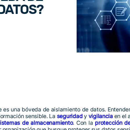
 DATOS?
ue es una bóveda de aislamiento de datos. Entend
formación sensible. La
seguridad
y
vigilancia
en el 
sistemas de almacenamiento
. Con la
protección d
r organización que busque proteger sus datos sens