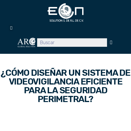
Inicio
Servicios
Promociones
Proyectos
Clientes
Blog
Contacto
¿CÓMO DISEÑAR UN SISTEMA DE
VIDEOVIGILANCIA EFICIENTE
PARA LA SEGURIDAD
PERIMETRAL?