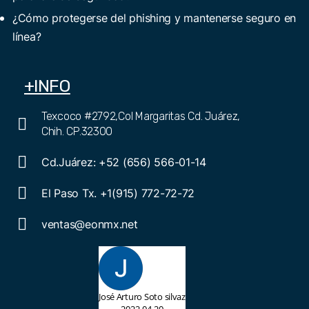
¿Cómo protegerse del phishing y mantenerse seguro en
línea?
+INFO
Texcoco #2792,Col Margaritas Cd. Juárez,
Chih. CP.32300
Cd.Juárez: +52 (656) 566-01-14
El Paso Tx. +1(915) 772-72-72
ventas@eonmx.net
José Arturo Soto silvaz
2022-04-20