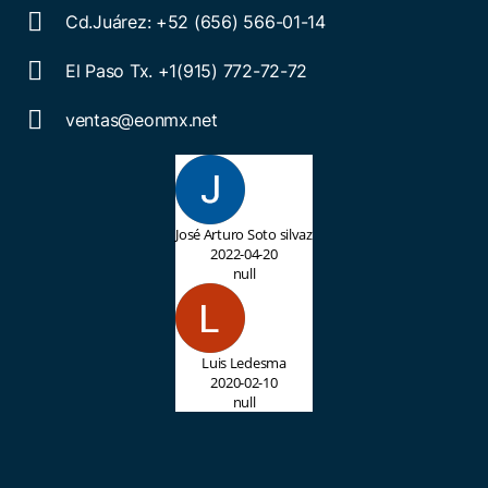
Cd.Juárez: +52 (656) 566-01-14
El Paso Tx. +1(915) 772-72-72
ventas@eonmx.net
José Arturo Soto silvaz
2022-04-20
null
Luis Ledesma
2020-02-10
null