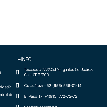
+INFO
Texcoco #2792,Col Margaritas Cd. Juárez,
d
Chih. CP.32300
Cd.Juárez: +52 (656) 566-01-14
ridad?
ntrol de
El Paso Tx. +1(915) 772-72-72
ventas@eonmx.net