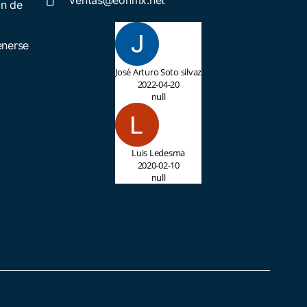
ón de
enerse
José Arturo Soto silvaz
2022-04-20
null
Luis Ledesma
2020-02-10
null