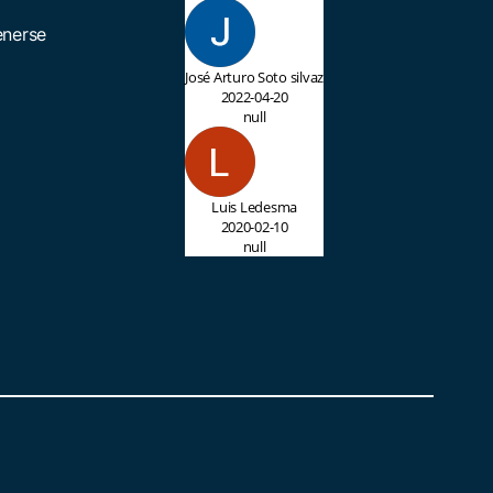
enerse
José Arturo Soto silvaz
2022-04-20
null
Luis Ledesma
2020-02-10
null