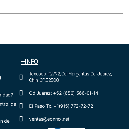
+INFO
Texcoco #2792,Col Margaritas Cd. Juárez,
d
Chih. CP.32300
Cd.Juárez: +52 (656) 566-01-14
ridad?
ntrol de
El Paso Tx. +1(915) 772-72-72
ventas@eonmx.net
ón de