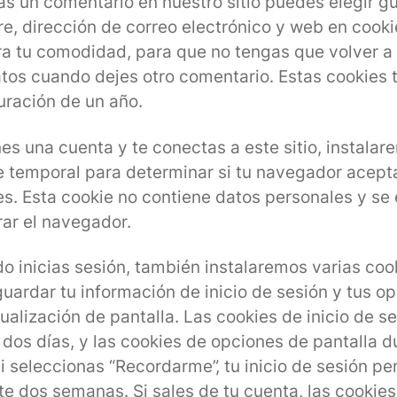
as un comentario en nuestro sitio puedes elegir g
e, dirección de correo electrónico y web en cooki
ra tu comodidad, para que no tengas que volver a 
atos cuando dejes otro comentario. Estas cookies 
uración de un año.
nes una cuenta y te conectas a este sitio, instala
e temporal para determinar si tu navegador acept
es. Esta cookie no contiene datos personales y se 
rar el navegador.
o inicias sesión, también instalaremos varias coo
guardar tu información de inicio de sesión y tus o
ualización de pantalla. Las cookies de inicio de s
 dos días, y las cookies de opciones de pantalla d
i seleccionas “Recordarme”, tu inicio de sesión pe
te dos semanas. Si sales de tu cuenta, las cookies