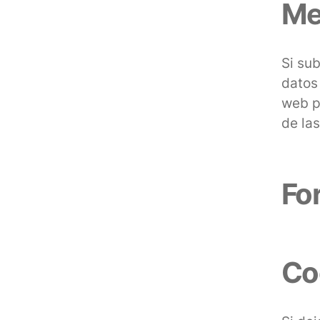
Me
Si su
datos 
web p
de la
Fo
Co