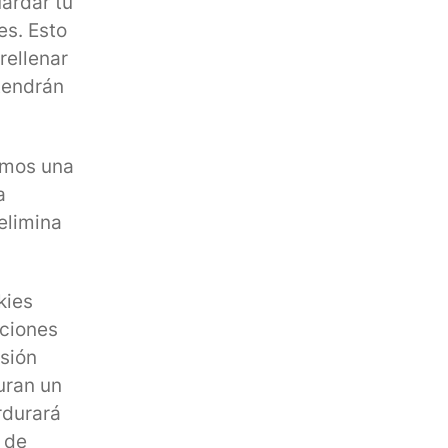
uardar tu
es. Esto
rellenar
tendrán
remos una
a
elimina
kies
pciones
esión
uran un
rdurará
 de