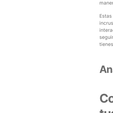
manera
Estas 
incrus
intera
segui
tiene
Ana
Co