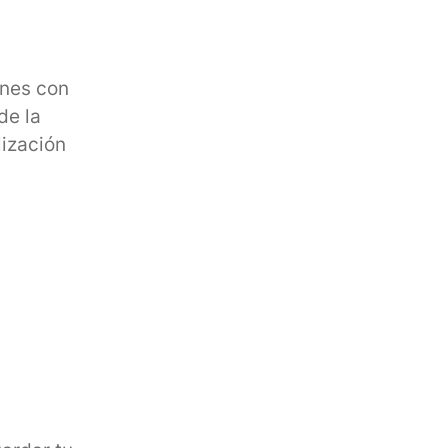
enes con
de la
lización