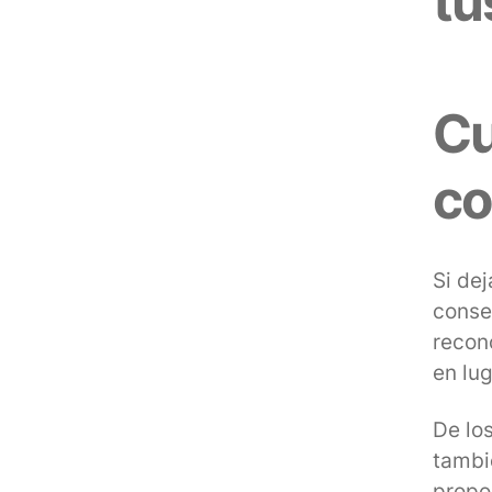
tu
Cu
co
Si de
conse
recon
en lu
De los
tambi
propo