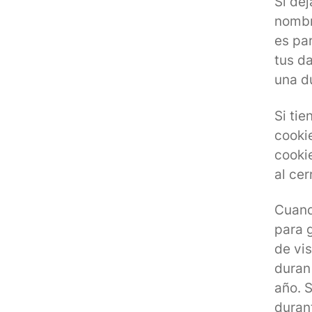
Si dej
nombr
es pa
tus d
una d
Si tie
cooki
cooki
al cer
Cuand
para 
de vis
duran
año. S
duran