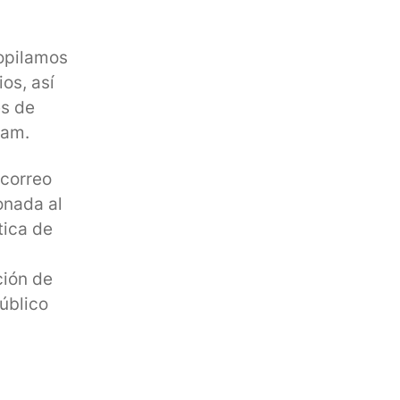
copilamos
os, así
es de
pam.
 correo
onada al
tica de
ción de
público