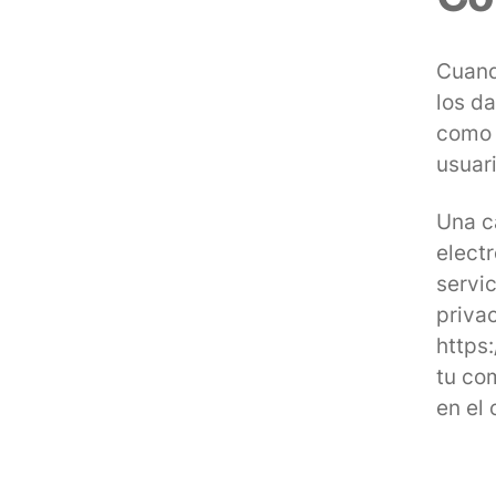
Cuand
los d
como 
usuar
Una c
elect
servic
privac
https
tu com
en el