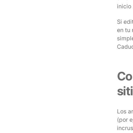
inicio
Si edi
en tu
simple
Caduc
Co
si
Los ar
(por e
incru