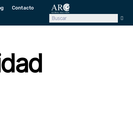
og
Contacto
idad