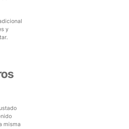
adicional
es y
tar.
ros
rustado
enido
la misma