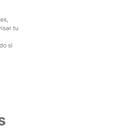
ies,
isar tu
do si
s