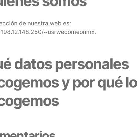
iénes somos
rección de nuestra web es:
//198.12.148.250/~usrwecomeonmx.
é datos personales
cogemos y por qué l
ecogemos
mentarios