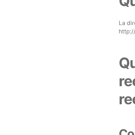
Qu
La di
http:
Qu
re
r
Co